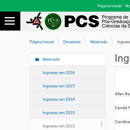
Página Inicial
No
Toggle navigation
Busca
V
Página Inicial
Discentes
Mestrado
Ingres
o
c
In
ê
Mestrado
N
e
a
s
Ingresso em 2026
v
t
e
á
Ingresso em 2025
a
g
q
Allan Ba
a
Ingresso em 2024
u
ç
i
Camila F
ã
:
Ingresso em 2023
o
Carolina
Ingresso em 2022