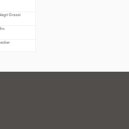
egri Grassi
dro
Becker