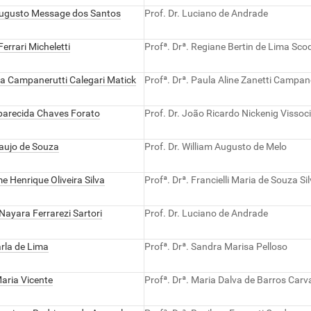
Augusto Message dos Santos
Prof. Dr. Luciano de Andrade
Ferrari Micheletti
Profª. Drª. Regiane Bertin de Lima Sco
a Campanerutti Calegari Matick
Profª. Drª. Paula Aline Zanetti Campan
parecida Chaves Forato
Prof. Dr. João Ricardo Nickenig Vissoci
raujo de Souza
Prof. Dr. William Augusto de Melo
e Henrique Oliveira Silva
Profª. Drª. Francielli Maria de Souza S
Nayara Ferrarezi Sartori
Prof. Dr. Luciano de Andrade
arla de Lima
Profª. Drª. Sandra Marisa Pelloso
aria Vicente
Profª. Drª. Maria Dalva de Barros Carv