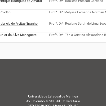
enrique Rodrigues do Amaral
Profª. Drª. Rosilene Fressati Cardoso
Polotto
Profª. Drª.Melyssa Fernanda Norman N
Gabriela de Freitas Spanhol
Profª. Drª. Regiane Bertin de Lima Sco
Junior da Silva Meneguete
Profª. Drª. Tânia Cristina Alexandrino 
Universidade Estadual de Maringá
Av. Colombo, 5790 - Jd. Universitário
CEP 87020-900 - Maringá - PR - BR