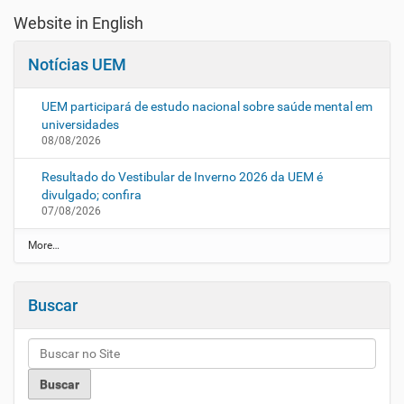
Website in English
Notícias UEM
UEM participará de estudo nacional sobre saúde mental em
universidades
08/08/2026
Resultado do Vestibular de Inverno 2026 da UEM é
divulgado; confira
07/08/2026
N
More…
o
t
í
Buscar
c
i
a
s
U
E
M