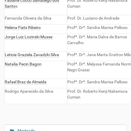
Fabiane Cocco Salvadego dos
Prof. Dr. Roberto Kenji Nakamura
Santo
s
Cuman
Fernanda Oliveira da Silva
Prof. Dr. Luciano de Andrade
Helena Fiats Ribeiro
Profª. Drª. Sandra Marisa Pelloso
Jorge Luiz Lozinski Musse
Profª. Drª. Maria Dalva de Barros
Carvalho
Leticia Graziela Zavadzki Silva
Profª. Drª. Jane Marta Gratton Mi
Natalia Pecin Bagon
Profª. Drª. Melyssa Fernanda Nor
Negri Grassi
Rafael Braz de Almeida
Profª. Drª. Sandra Marisa Pelloso
Rodrigo Aparecido da Silva
Prof. Dr. Roberto Kenji Nakamura
Cuman
Mestrado