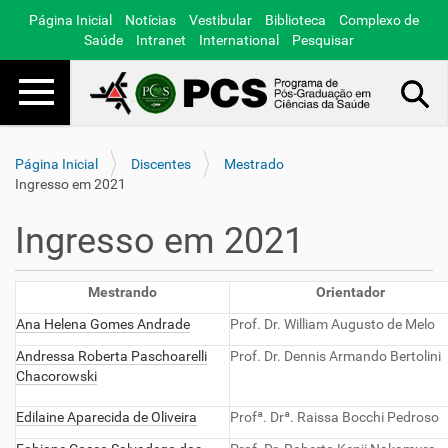
Página Inicial
Notícias
Vestibular
Biblioteca
Complexo de
Saúde
Intranet
International
Pesquisar
Toggle navigation
Busca Avançada…
Página Inicial
Discentes
Mestrado
Ingresso em 2021
Ingresso em 2021
Mestrando
Orientador
Ana Helena Gomes Andrade
Prof. Dr. William Augusto de Melo
Andressa Roberta Paschoarelli
Prof. Dr. Dennis Armando Bertolini
Chacorowski
Edilaine Aparecida de Oliveira
Profª. Drª. Raissa Bocchi Pedroso