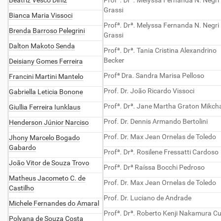
Beatriz Vesco Diniz
Profª. Drª. Melyssa Fernanda N. Negri
Grassi
Bianca Maria Vissoci
Profª. Drª. Melyssa Fernanda N. Negri
Brenda Barroso Pelegrini
Grassi
Dalton Makoto Senda
Profª. Drª. Tania Cristina Alexandrino
Becker
Deisiany Gomes Ferreira
Profª Dra. Sandra Marisa Pelloso
Francini Martini Mantelo
Prof. Dr. João Ricardo Vissoci
Gabriella Leticia Bonone
Profª. Drª. Jane Martha Graton Mikch
Giullia Ferreira Iunklaus
Prof. Dr. Dennis Armando Bertolini
Henderson Júnior Narciso
Prof. Dr. Max Jean Ornelas de Toledo
Jhony Marcelo Bogado
Gabardo
Profª. Drª. Rosilene Fressatti Cardoso
João Vitor de Souza Trovo
Profª. Drª Raíssa Bocchi Pedroso
Matheus Jacometo C. de
Prof. Dr. Max Jean Ornelas de Toledo
Castilho
Prof. Dr. Luciano de Andrade
Michele Fernandes do Amaral
Profª. Drª. Roberto Kenji Nakamura 
Polyana de Souza Costa