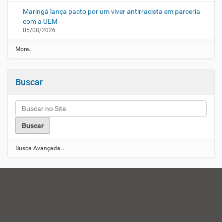
Maringá lança pacto por um viver antirracista em parceria
com a UEM
05/08/2026
N
More…
o
t
í
Buscar
c
i
a
s
U
E
M
-
Busca Avançada…