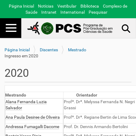
Página Inicial
Notícias
Vestibular
Biblioteca
Complexo de
Saúde
Intranet
International
Pesquisar
Toggle navigation
Busca Avançada…
Página Inicial
Discentes
Mestrado
Ingresso em 2020
2020
Mestrando
Orientador
Alana Fernanda Luzia
Profª. Drª. Melyssa Fernanda N. Negri
Salvador
Grassi
Ana Paula Desiree de Oliveira
Profª. Drª. Regiane Bertin de Lima Sco
Andressa Fumagalli Dacome
Prof. Dr. Dennis Armando Bertolini