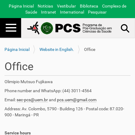
Página Inicial
Notícias
Vestibular
Biblioteca
Complexo de
Saúde
Intranet
International
Pesquisar
Toggle navigation
Busca Avançada…
Página Inicial
Website in English.
Office
Office
Olimipio Mutsuo Fujikawa
Phone number and WhatsApp: (44) 3011-4564
Email:
sec-pcs@uem.br
and
pcs.uem@gmail.com
Address: Av. Colombo, 5790 - Building 126 - Postal code: 87.020-
900 - Maringá - PR
Service hours