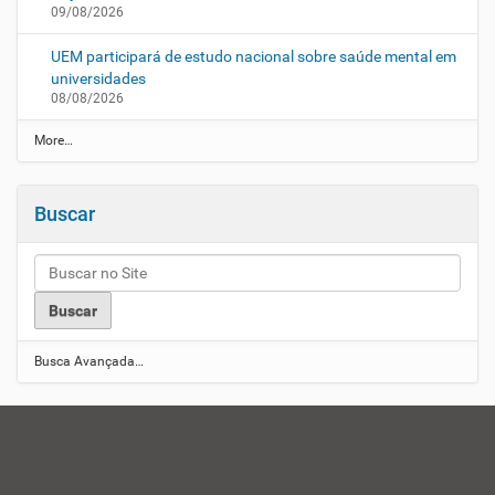
09/08/2026
UEM participará de estudo nacional sobre saúde mental em
universidades
08/08/2026
N
More…
o
t
í
Buscar
c
i
a
s
U
E
M
-
Busca Avançada…