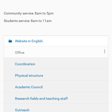
Community service: 8am to 5pm
Students service: 8am to 11am
Website in English.
N
a
Office
v
e
Coordination
g
a
Physical structure
ç
ã
Academic Council
o
Research fields and teaching staff
Outreach