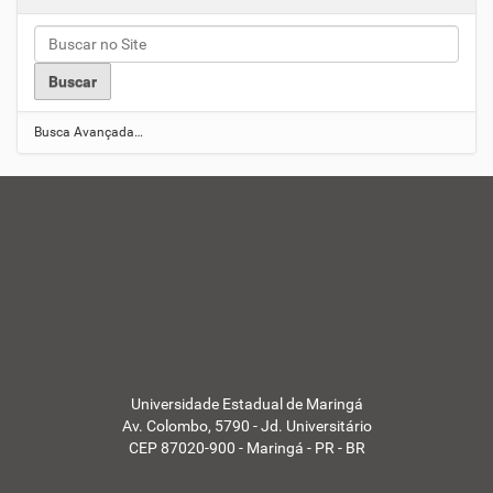
i
a
s
U
E
M
-
Busca Avançada…
Universidade Estadual de Maringá
Av. Colombo, 5790 - Jd. Universitário
CEP 87020-900 - Maringá - PR - BR