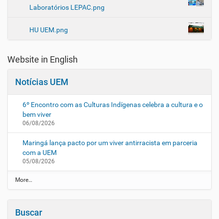
Laboratórios LEPAC.png
v
e
HU UEM.png
g
a
Website in English
ç
ã
Notícias UEM
o
6º Encontro com as Culturas Indígenas celebra a cultura e o
bem viver
06/08/2026
Maringá lança pacto por um viver antirracista em parceria
com a UEM
05/08/2026
N
More…
o
t
í
Buscar
c