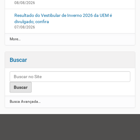
08/08/2026
Resultado do Vestibular de Inverno 2026 da UEM é
divulgado; confira
07/08/2026
N
More…
o
t
í
Buscar
c
i
a
s
U
E
M
-
Busca Avançada…