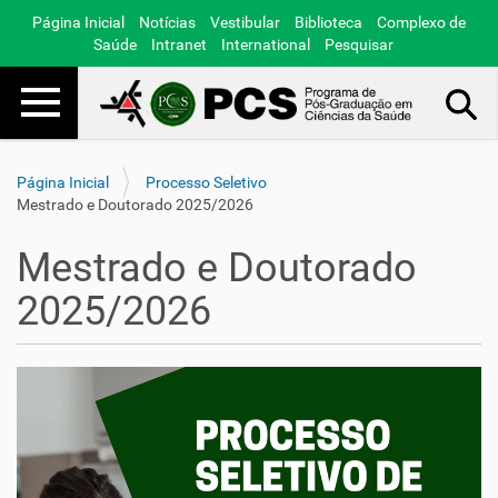
Página Inicial
Notícias
Vestibular
Biblioteca
Complexo de
Saúde
Intranet
International
Pesquisar
Toggle navigation
Busca Avançada…
Página Inicial
Processo Seletivo
Mestrado e Doutorado 2025/2026
Mestrado e Doutorado
2025/2026