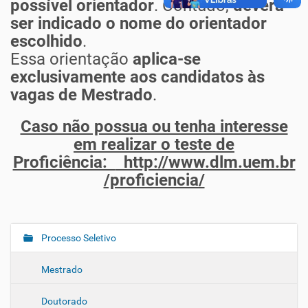
possível orientador
. Contudo,
deverá
ser indicado o nome do orientador
escolhido
.
Essa orientação
aplica-se
exclusivamente aos candidatos às
vagas de Mestrado
.
Caso não possua ou tenha interesse
em realizar o teste de
Proficiência:
http://www.dlm.uem.br
/proficiencia/
Processo Seletivo
N
a
Mestrado
v
e
Doutorado