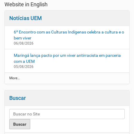
Website in English
Notícias UEM
6º Encontro com as Culturas Indígenas celebra a cultura e o
bem viver
06/08/2026
Maringá lança pacto por um viver antirracista em parceria
com a UEM
05/08/2026
N
More…
o
t
í
Buscar
c
i
a
s
U
E
M
-