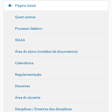
Página Inicial
N
a
Quem somos
v
e
Processo Seletivo
g
a
SIGAA
ç
ã
Área do aluno (modelos de documentos)
o
Calendários
Regulamentação
Discentes
Área do docente
Disciplinas / Ementas das disciplinas