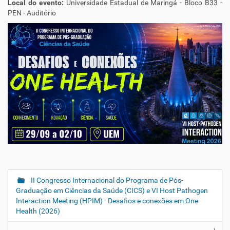
Local do evento:
Universidade Estadual de Maringá - Bloco B33 -
PEN - Auditório
II Congresso Internacional do Programa de Pós-
N
Graduação em Ciências da Saúde (CICS) e VI Host Pathogen
a
Interaction Meeting (HPIM) - Desafios e conexões em One
v
Health (2026)
e