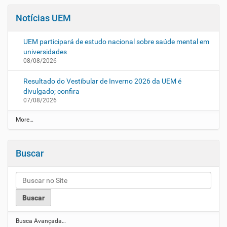
Notícias UEM
UEM participará de estudo nacional sobre saúde mental em
universidades
08/08/2026
Resultado do Vestibular de Inverno 2026 da UEM é
divulgado; confira
07/08/2026
N
More…
o
t
í
Buscar
c
i
a
s
U
E
M
-
Busca Avançada…