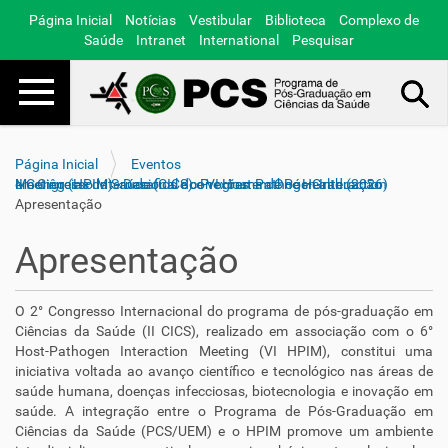
Página Inicial
Notícias
Vestibular
Biblioteca
Complexo de
Saúde
Intranet
International
Pesquisar
Toggle navigation
Busca Avançada…
Página Inicial
Eventos
II Congresso Internacional do Programa de Pós-Graduação em Ciências da Saúde (CICS) e VI Host Pathogen Interaction Meeting (HPIM) - Desafios e conexões em One Health (2026)
Apresentação
Apresentação
O 2° Congresso Internacional do programa de pós-graduação em
Ciências da Saúde (II CICS), realizado em associação com o 6°
Host-Pathogen Interaction Meeting (VI HPIM), constitui uma
iniciativa voltada ao avanço científico e tecnológico nas áreas de
saúde humana, doenças infecciosas, biotecnologia e inovação em
saúde. A integração entre o Programa de Pós-Graduação em
Ciências da Saúde (PCS/UEM) e o HPIM promove um ambiente