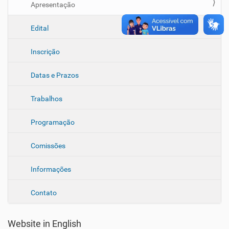
g
Apresentação
a
ç
Edital
ã
Inscrição
o
Datas e Prazos
Trabalhos
Programação
Comissões
Informações
Contato
Website in English