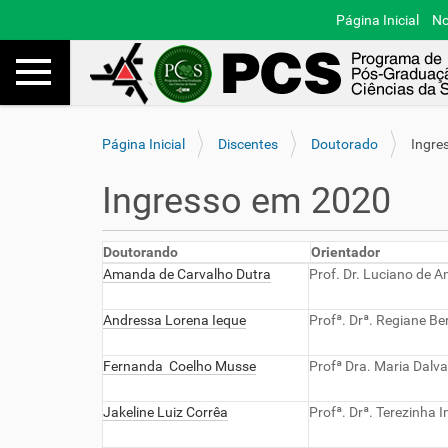
Página Inicial
No
Toggle navigation
Busca
V
Página Inicial
Discentes
Doutorado
Ingre
o
c
Ingresso em 2020
ê
e
s
Doutorando
Orientador
t
Amanda de Carvalho Dutra
Prof. Dr. Luciano de 
á
a
Andressa Lorena Ieque
Profª. Drª. Regiane Be
q
u
i
Fernanda Coelho Musse
Profª Dra. Maria Dalva
:
Jakeline Luiz Corrêa
Profª. Drª. Terezinha I