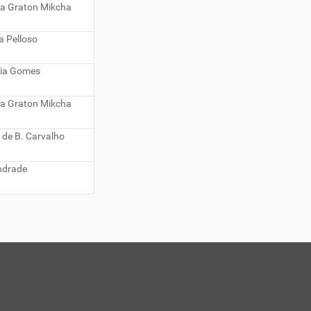
ha Graton Mikcha
a Pelloso
cia Gomes
ha Graton Mikcha
 de B. Carvalho
Andrade