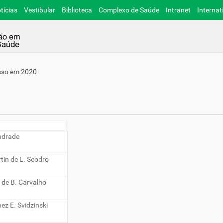
tícias
Vestibular
Biblioteca
Complexo de Saúde
Intranet
Internat
sso em 2020
Andrade
rtin de L. Scodro
 de B. Carvalho
nez E. Svidzinski