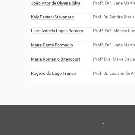
João Vitor de Oliveira Silva
Profª. Drª. Jane Mart
Kely Paviani Stevanato
Prof. Dr. Sandra Maris
Liara Izabela Lopes Romera
Profª. Drª. Mônica Lú
Maíra Dante Formagio
Profª. Drª. Jane Mart
Mariá Romanio Bitencourt
Profª Dra. Maria Dalva
Rogério do Lago Franc
o
Prof. Dr. Luciano de 