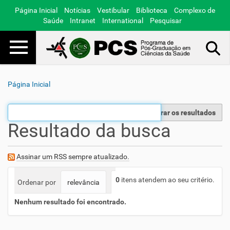
Página Inicial
Notícias
Vestibular
Biblioteca
Complexo de
Saúde
Intranet
International
Pesquisar
Toggle navigation
Busca Avançada…
Página Inicial
Filtrar os resultados
Resultado da busca
Assinar um RSS sempre atualizado.
0
itens atendem ao seu critério.
Ordenar por
relevância
data (mais recente primeiro)
a
Nenhum resultado foi encontrado.